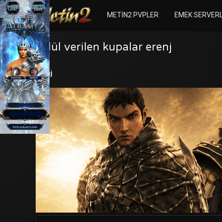
METIN2 PVPLER
EMEK SERVER
Ödül verilen kupalar erenj
erenj