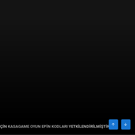
IÇIN
KASAGAME OYUN EPIN KODLARI
YETKILENDIRILMIŞTIR.
ÜST
ALT