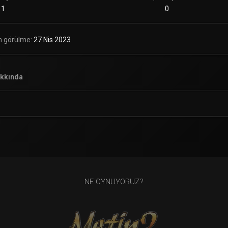
1
0
n görülme
27 Nis 2023
kkında
NE OYNUYORUZ?