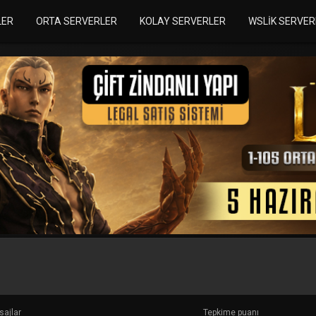
LER
ORTA SERVERLER
KOLAY SERVERLER
WSLIK SERVER
ajlar
Tepkime puanı