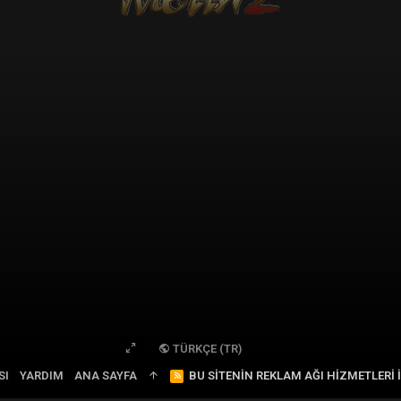
TÜRKÇE (TR)
SI
YARDIM
ANA SAYFA
R
BU SITENIN REKLAM AĞI HIZMETLERI 
S
S