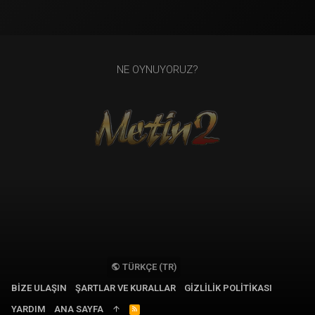
NE OYNUYORUZ?
TÜRKÇE (TR)
BIZE ULAŞIN
ŞARTLAR VE KURALLAR
GIZLILIK POLITIKASI
YARDIM
ANA SAYFA
R