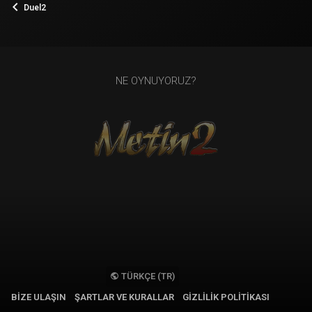
Duel2
NE OYNUYORUZ?
TÜRKÇE (TR)
BIZE ULAŞIN
ŞARTLAR VE KURALLAR
GIZLILIK POLITIKASI