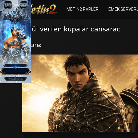
METIN2 PVPLER
EMEK SERVER
Ödül verilen kupalar cansarac
cansarac