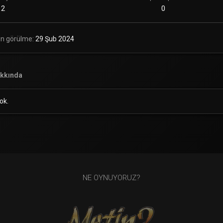
2
0
n görülme
29 Şub 2024
kkında
ok.
NE OYNUYORUZ?