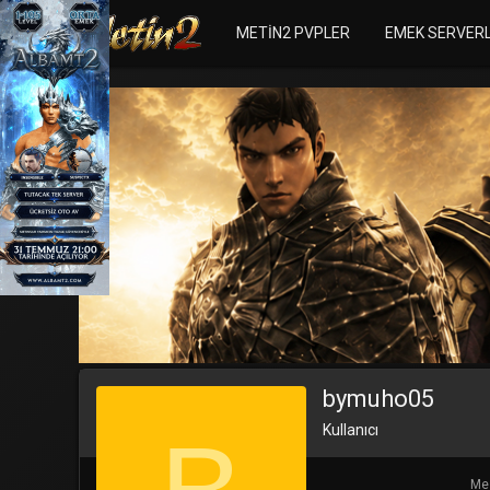
METIN2 PVPLER
EMEK SERVER
bymuho05
Kullanıcı
Mes