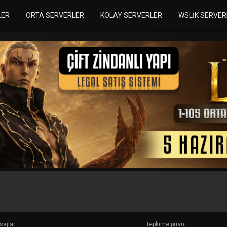
LER
ORTA SERVERLER
KOLAY SERVERLER
WSLIK SERVER
ajlar
Tepkime puanı