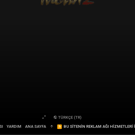
TÜRKÇE (TR)
SI
YARDIM
ANA SAYFA
R
BU SITENIN REKLAM AĞI HIZMETLERI 
S
S