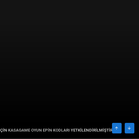
IÇIN
KASAGAME OYUN EPIN KODLARI
YETKILENDIRILMIŞTIR.
ÜST
ALT