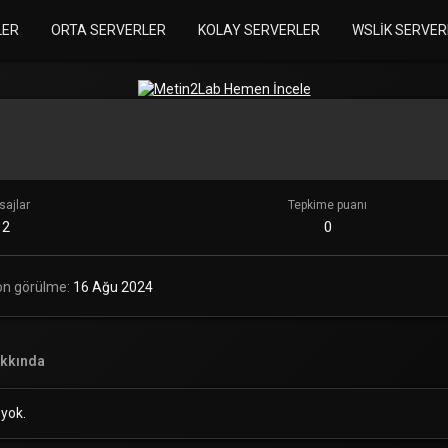
LER
ORTA SERVERLER
KOLAY SERVERLER
WSLIK SERVER
ajlar
Tepkime puanı
2
0
on görülme
16 Ağu 2024
kkında
 yok.