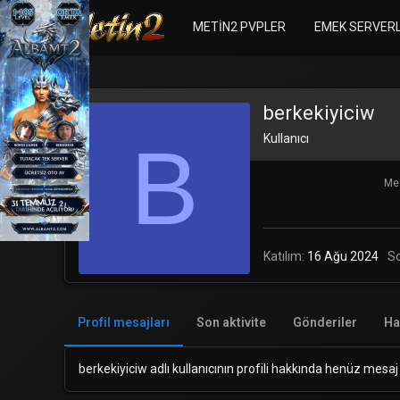
METIN2 PVPLER
EMEK SERVER
berkekiyiciw
B
Kullanıcı
Mes
Katılım
16 Ağu 2024
S
Profil mesajları
Son aktivite
Gönderiler
Ha
berkekiyiciw adlı kullanıcının profili hakkında henüz mesaj