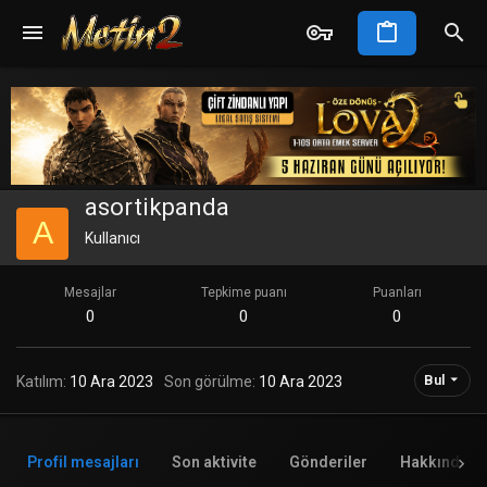
asortikpanda
A
Kullanıcı
Mesajlar
Tepkime puanı
Puanları
0
0
0
Bul
Katılım
10 Ara 2023
Son görülme
10 Ara 2023
Profil mesajları
Son aktivite
Gönderiler
Hakkında