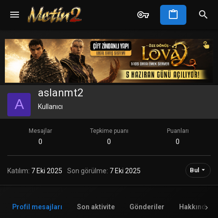
aslanmt2
A
Kullanıcı
Mesajlar
Tepkime puanı
Puanları
0
0
0
Bul
Katılım
7 Eki 2025
Son görülme
7 Eki 2025
Profil mesajları
Son aktivite
Gönderiler
Hakkında